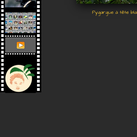
Pygargue à tête bl