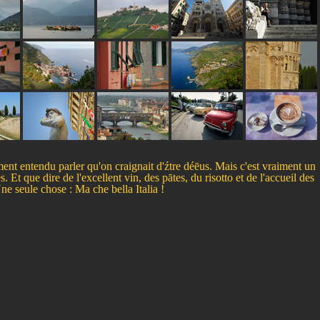
ement entendu parler qu'on craignait d'źtre déēus. Mais c'est vraiment un
Et que dire de l'excellent vin, des pātes, du risotto et de l'accueil des
Une seule chose : Ma che bella Italia !