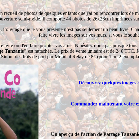
n recueil de photos de quelques enfants que j'ai pu rencontrer lors de
ouverture semi-rigide. Il comporte 44 photos de 26x26cm imprimées sur
»
, l’ouvrage que je vous présente n’est pas seulement un beau livre. C
faire vivre les images sur vos murs, si vous le souha
e livre ou d'en faire profiter vos amis. N'hésitez donc pas puisque tous 
ge Tanzanie"
est rattachée. Le prix de vente unitaire est de 24€ TTC. J
. Sinon, des frais de port par Mondial Relay de 8€ (pour 1 ou 2 exemplai
Découvrez quelques images d
Commandez maintenant votre ex
Un aperçu de l'action de Partage Tanzani